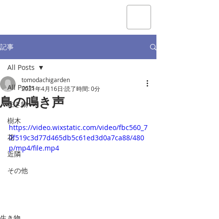
記事
All Posts
tomodachigarden
All Posts
2021年4月16日
読了時間: 0分
鳥の鳴き声
生き物
樹木
https://video.wixstatic.com/video/fbc560_7
花
0f519c3d77d465db5c61ed3d0a7ca88/480
p/mp4/file.mp4
近隣
その他
生き物